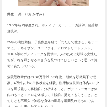
井生 一美（いお かずみ）
1972年福岡県生まれ。ボディワーカー、ヨーガ講師、臨床検
査技師。
25年の病院勤務、子宮疾患を経て「わたしで生きる」をテー
マに、チネイザン、ユーファイ、アロマトリートメント、
YOGA等のボディワークを提供中。人のために頑張る女性た
ちが、魂を輝かせる生き方を見つけてほしいという思いで施
術にあたっている。
病院勤務時代はのべ8万件以上の細胞・組織を顕微鏡下で観
察、4万件以上の生体検査を経験。臨床検査技師は体内のミク
ロを可視化して客観的に分析すること。ボディワーカーは体
内のもっとミクロを体感して主観的に捉えてもらうこと。ど
ちらとも不可欠で神秘な身体の世界を垣間見れるものであ
り、その世界に魅了されている。