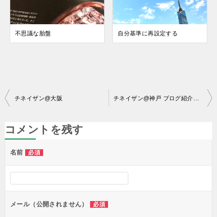
不思議な胎盤
自分基準に再設定する
投
チネイザン@大阪
チネイザン@神戸 ブログ紹介していただきました
稿
ナ
コメントを残す
ビ
名前
必須
ゲ
ー
シ
ョ
メール（公開されません）
必須