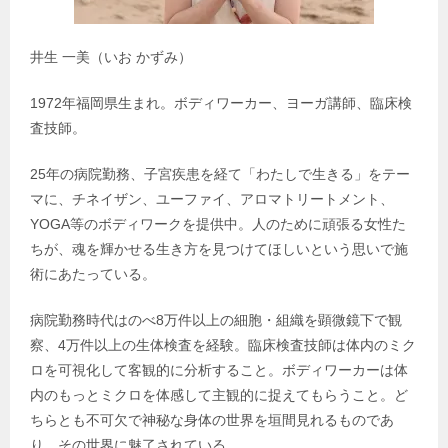
井生 一美（いお かずみ）
1972年福岡県生まれ。ボディワーカー、ヨーガ講師、臨床検
査技師。
25年の病院勤務、子宮疾患を経て「わたしで生きる」をテー
マに、チネイザン、ユーファイ、アロマトリートメント、
YOGA等のボディワークを提供中。人のために頑張る女性た
ちが、魂を輝かせる生き方を見つけてほしいという思いで施
術にあたっている。
病院勤務時代はのべ8万件以上の細胞・組織を顕微鏡下で観
察、4万件以上の生体検査を経験。臨床検査技師は体内のミク
ロを可視化して客観的に分析すること。ボディワーカーは体
内のもっとミクロを体感して主観的に捉えてもらうこと。ど
ちらとも不可欠で神秘な身体の世界を垣間見れるものであ
り、その世界に魅了されている。