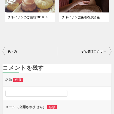
チネイザンのご感想201904
チネイザン施術者養成講座
投
脱・力
子宮整体ラクサー
稿
ナ
コメントを残す
ビ
名前
必須
ゲ
ー
シ
ョ
メール（公開されません）
必須