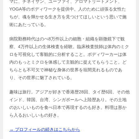
マに、チネイザン、ユーファイ、アロマトリートメント、
YOGA等のボディワークを提供中。人のために頑張る女性た
ちが、魂を輝かせる生き方を見つけてほしいという思いで施
術にあたっている。
病院勤務時代はのべ8万件以上の細胞・組織を顕微鏡下で観
察、4万件以上の生体検査を経験。臨床検査技師は体内のミク
ロを可視化して客観的に分析すること。ボディワーカーは体
内のもっとミクロを体感して主観的に捉えてもらうこと。ど
ちらとも不可欠で神秘な身体の世界を垣間見れるものであ
り、その世界に魅了されている。
趣味は旅行。アジアが好きで香港歴28回、タイ歴6回、その他
インド、韓国、台湾、シンガポールへ上陸歴あり。その土地
のおいしいものを食べ日本で再現するのも好き。料理は形か
ら入るおいしいもの好き。
→ プロフィールの続きはこちらから