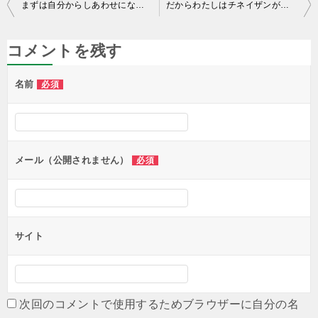
投
まずは自分からしあわせになろう
だからわたしはチネイザンが好き
稿
ナ
コメントを残す
ビ
名前
必須
ゲ
ー
シ
ョ
メール（公開されません）
必須
ン
サイト
次回のコメントで使用するためブラウザーに自分の名