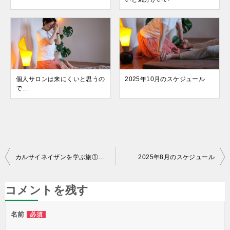
個人サロンは来にくいと思うの
2025年10月のスケジュール
で…
投
カルサイネイザンを学ぶ旅①〜2025年@チェンマイ〜
2025年8月のスケジュール
稿
ナ
コメントを残す
ビ
名前
必須
ゲ