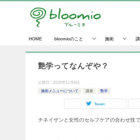
HOME
bloomioのこと
施術
講
艶学ってなんぞや？
公開日：
2020年11月6日
施術メニューについて
講座
艶学
Tweet
チネイザンと女性のセルフケアの合わせ技