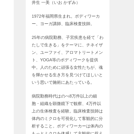
井生 一美（いお かずみ）
1972年福岡県生まれ。ボディワーカ
ー、ヨーガ講師、臨床検査技師。
25年の病院勤務、子宮疾患を経て「わ
たしで生きる」をテーマに、チネイザ
ン、ユーファイ、アロマトリートメン
ト、YOGA等のボディワークを提供
中。人のために頑張る女性たちが、魂
を輝かせる生き方を見つけてほしいと
いう思いで施術にあたっている。
病院勤務時代はのべ8万件以上の細
胞・組織を顕微鏡下で観察、4万件以
上の生体検査を経験。臨床検査技師は
体内のミクロを可視化して客観的に分
析すること。ボディワーカーは体内の
もっとミクロを体感して主観的に捉え