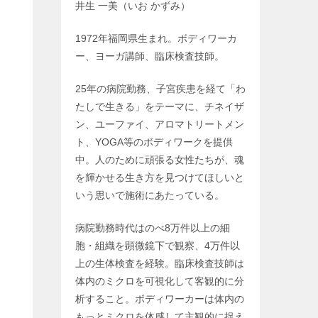
井生 一美（いお かずみ）
1972年福岡県生まれ。ボディワーカ
ー、ヨーガ講師、臨床検査技師。
25年の病院勤務、子宮疾患を経て「わ
たしで生きる」をテーマに、チネイザ
ン、ユーファイ、アロマトリートメン
ト、YOGA等のボディワークを提供
中。人のために頑張る女性たちが、魂
を輝かせる生き方を見つけてほしいと
いう思いで施術にあたっている。
病院勤務時代はのべ8万件以上の細
胞・組織を顕微鏡下で観察、4万件以
上の生体検査を経験。臨床検査技師は
体内のミクロを可視化して客観的に分
析すること。ボディワーカーは体内の
もっとミクロを体感して主観的に捉え