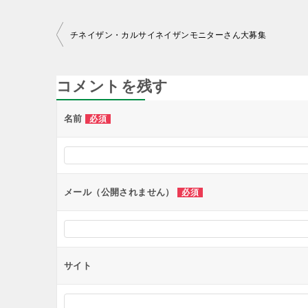
投
チネイザン・カルサイネイザンモニターさん大募集
稿
ナ
コメントを残す
ビ
ゲ
名前
必須
ー
シ
ョ
メール（公開されません）
必須
ン
サイト