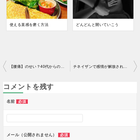
使える直感を磨く方法
どんどんと開いていこう
投
【腰痛】のせい？40代からの集中力を支えるチネイザン
チネイザンで感情が解放される！？
稿
ナ
コメントを残す
ビ
名前
必須
ゲ
ー
シ
ョ
メール（公開されません）
必須