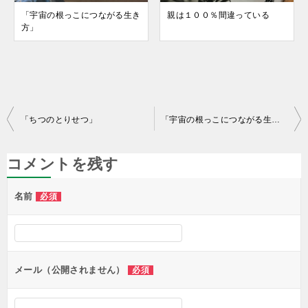
「宇宙の根っこにつながる生き
親は１００％間違っている
方」
投
「ちつのとりせつ」
「宇宙の根っこにつながる生き方」
稿
ナ
コメントを残す
ビ
名前
必須
ゲ
ー
シ
ョ
メール（公開されません）
必須
ン