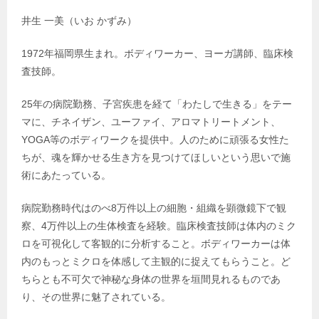
井生 一美（いお かずみ）
1972年福岡県生まれ。ボディワーカー、ヨーガ講師、臨床検
査技師。
25年の病院勤務、子宮疾患を経て「わたしで生きる」をテー
マに、チネイザン、ユーファイ、アロマトリートメント、
YOGA等のボディワークを提供中。人のために頑張る女性た
ちが、魂を輝かせる生き方を見つけてほしいという思いで施
術にあたっている。
病院勤務時代はのべ8万件以上の細胞・組織を顕微鏡下で観
察、4万件以上の生体検査を経験。臨床検査技師は体内のミク
ロを可視化して客観的に分析すること。ボディワーカーは体
内のもっとミクロを体感して主観的に捉えてもらうこと。ど
ちらとも不可欠で神秘な身体の世界を垣間見れるものであ
り、その世界に魅了されている。