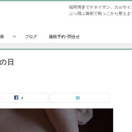
福岡博多でチネイザン、カルサイ
ぶっ飛ぶ施術で根っこから整えます。Chi N
座
ブログ
施術予約･問合せ
の日
0