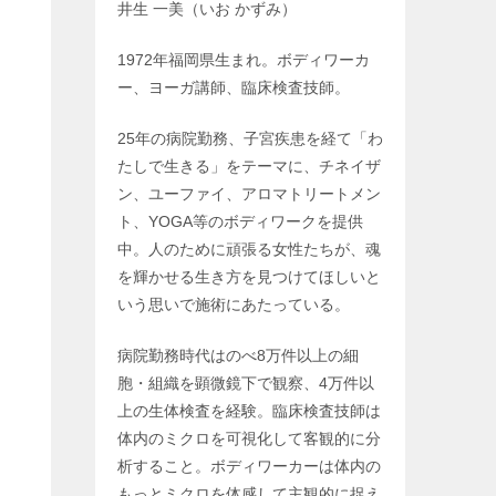
井生 一美（いお かずみ）
1972年福岡県生まれ。ボディワーカ
ー、ヨーガ講師、臨床検査技師。
25年の病院勤務、子宮疾患を経て「わ
たしで生きる」をテーマに、チネイザ
ン、ユーファイ、アロマトリートメン
ト、YOGA等のボディワークを提供
中。人のために頑張る女性たちが、魂
を輝かせる生き方を見つけてほしいと
いう思いで施術にあたっている。
病院勤務時代はのべ8万件以上の細
胞・組織を顕微鏡下で観察、4万件以
上の生体検査を経験。臨床検査技師は
体内のミクロを可視化して客観的に分
析すること。ボディワーカーは体内の
もっとミクロを体感して主観的に捉え