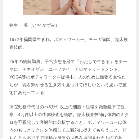
井生 一美（いお かずみ）
1972年福岡県生まれ。ボディワーカー、ヨーガ講師、臨床検
査技師。
25年の病院勤務、子宮疾患を経て「わたしで生きる」をテー
マに、チネイザン、ユーファイ、アロマトリートメント、
YOGA等のボディワークを提供中。人のために頑張る女性た
ちが、魂を輝かせる生き方を見つけてほしいという思いで施
術にあたっている。
病院勤務時代はのべ8万件以上の細胞・組織を顕微鏡下で観
察、4万件以上の生体検査を経験。臨床検査技師は体内のミク
ロを可視化して客観的に分析すること。ボディワーカーは体
内のもっとミクロを体感して主観的に捉えてもらうこと。ど
ちらとも不可欠で神秘な身体の世界を垣間見れるものであ