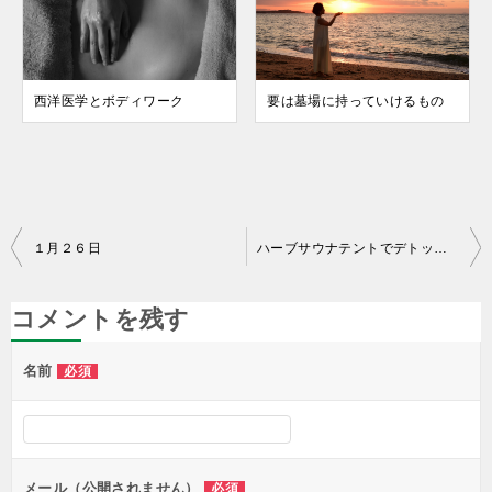
西洋医学とボディワーク
要は墓場に持っていけるもの
投
１月２６日
ハーブサウナテントでデトックス
稿
ナ
コメントを残す
ビ
名前
必須
ゲ
ー
シ
ョ
メール（公開されません）
必須