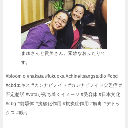
まゆさんと貴美さん。素敵なおふたりで
す。
#bloomio #hakata #fukuoka #chineitsangstudio #cbd
#cbdエキス #カンナビノイド #カンナビノイド欠乏症 #
不定愁訴 #vataが落ち着くイメージ #受容体 #日本文化
#cbg #前駆体 #抗酸化作用 #抗炎症作用 #解毒 #デトッ
クス #眠り