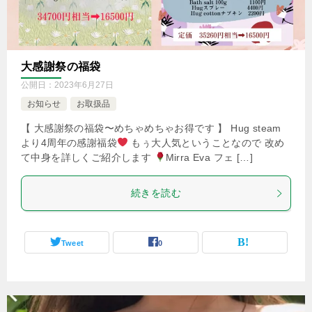
大感謝祭の福袋
公開日：
2023年6月27日
お知らせ
お取扱品
【 大感謝祭の福袋〜めちゃめちゃお得です 】 Hug steam
より4周年の感謝福袋
もぅ大人気ということなので 改め
て中身を詳しくご紹介します
Mirra Eva フェ […]
続きを読む
Tweet
0