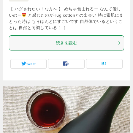
【 ハグされたい！な方へ 】 めちゃ包まれるー なんて優し
いのー
と感じたのがHug cottonとの出会い 特に素肌にま
とった時は もぅほんとにすごいです 自然体でいるというこ
とは 自然と同調している […]
続きを読む
Tweet
0