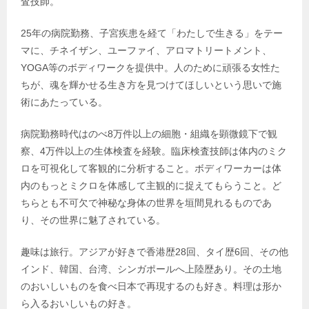
査技師。
25年の病院勤務、子宮疾患を経て「わたしで生きる」をテー
マに、チネイザン、ユーファイ、アロマトリートメント、
YOGA等のボディワークを提供中。人のために頑張る女性た
ちが、魂を輝かせる生き方を見つけてほしいという思いで施
術にあたっている。
病院勤務時代はのべ8万件以上の細胞・組織を顕微鏡下で観
察、4万件以上の生体検査を経験。臨床検査技師は体内のミク
ロを可視化して客観的に分析すること。ボディワーカーは体
内のもっとミクロを体感して主観的に捉えてもらうこと。ど
ちらとも不可欠で神秘な身体の世界を垣間見れるものであ
り、その世界に魅了されている。
趣味は旅行。アジアが好きで香港歴28回、タイ歴6回、その他
インド、韓国、台湾、シンガポールへ上陸歴あり。その土地
のおいしいものを食べ日本で再現するのも好き。料理は形か
ら入るおいしいもの好き。