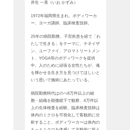
井生 一美（いお かずみ）
1972年福岡県生まれ。ボディワーカ
ー、ヨーガ講師、臨床検査技師。
25年の病院勤務、子宮疾患を経て「わ
たしで生きる」をテーマに、チネイザ
ン、ユーファイ、アロマトリートメン
ト、YOGA等のボディワークを提供
中。人のために頑張る女性たちが、魂
を輝かせる生き方を見つけてほしいと
いう思いで施術にあたっている。
病院勤務時代はのべ8万件以上の細
胞・組織を顕微鏡下で観察、4万件以
上の生体検査を経験。臨床検査技師は
体内のミクロを可視化して客観的に分
析すること。ボディワーカーは体内の
もっとミクロを体感して主観的に捉え