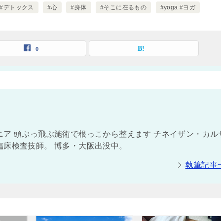
#デトックス
#心
#身体
#そこに在るもの
#yoga #ヨガ
0
ア 頭ぶっ飛ぶ施術で根っこから整えます チネイザン・カル
臨床検査技師。 博多・大阪出没中。
執筆記事