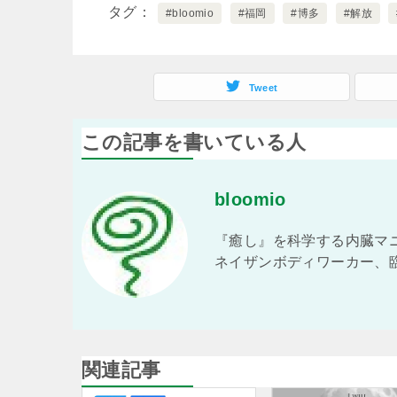
タグ
#bloomio
#福岡
#博多
#解放
Tweet
この記事を書いている人
bloomio
『癒し』を科学する内臓マニ
ネイザンボディワーカー、
関連記事