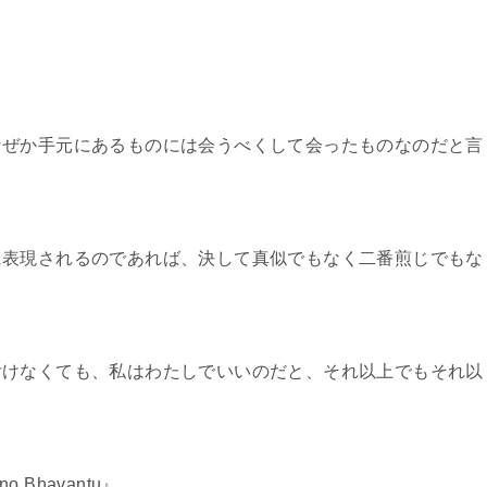
』
なぜか手元にあるものには会うべくして会ったものなのだと言
に表現されるのであれば、決して真似でもなく二番煎じでもな
付けなくても、私はわたしでいいのだと、それ以上でもそれ以
o Bhavantu』