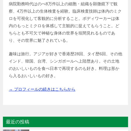
病院勤務時代はのべ8万件以上の細胞・組織を顕微鏡下で観
察、4万件以上の生体検査を経験。臨床検査技師は体内のミク
ロを可視化して客観的に分析すること。ボディワーカーは体
内のもっとミクロを体感して主観的に捉えてもらうこと。ど
ちらとも不可欠で神秘な身体の世界を垣間見れるものであ
り、その世界に魅了されている。
趣味は旅行。アジアが好きで香港歴28回、タイ歴6回、その他
インド、韓国、台湾、シンガポールへ上陸歴あり。その土地
のおいしいものを食べ日本で再現するのも好き。料理は形か
ら入るおいしいもの好き。
→ プロフィールの続きはこちらから
最近の投稿