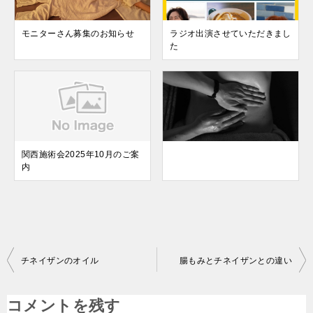
モニターさん募集のお知らせ
ラジオ出演させていただきまし
た
関西施術会2025年10月のご案
内
投
チネイザンのオイル
腸もみとチネイザンとの違い
稿
ナ
コメントを残す