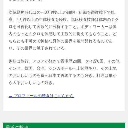
病院勤務時代はのべ8万件以上の細胞・組織を顕微鏡下で観
察、4万件以上の生体検査を経験。臨床検査技師は体内のミク
ロを可視化して客観的に分析すること。ボディワーカーは体
内のもっとミクロを体感して主観的に捉えてもらうこと。ど
ちらとも不可欠で神秘な身体の世界を垣間見れるものであ
り、その世界に魅了されている。
趣味は旅行。アジアが好きで香港歴28回、タイ歴6回、その他
インド、韓国、台湾、シンガポールへ上陸歴あり。その土地
のおいしいものを食べ日本で再現するのも好き。料理は形か
ら入るおいしいもの好き。
→ プロフィールの続きはこちらから
最近の投稿