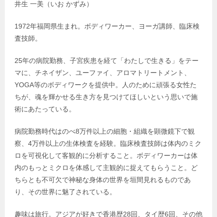
井生 一美（いお かずみ）
1972年福岡県生まれ。ボディワーカー、ヨーガ講師、臨床検
査技師。
25年の病院勤務、子宮疾患を経て「わたしで生きる」をテー
マに、チネイザン、ユーファイ、アロマトリートメント、
YOGA等のボディワークを提供中。人のために頑張る女性た
ちが、魂を輝かせる生き方を見つけてほしいという思いで施
術にあたっている。
病院勤務時代はのべ8万件以上の細胞・組織を顕微鏡下で観
察、4万件以上の生体検査を経験。臨床検査技師は体内のミク
ロを可視化して客観的に分析すること。ボディワーカーは体
内のもっとミクロを体感して主観的に捉えてもらうこと。ど
ちらとも不可欠で神秘な身体の世界を垣間見れるものであ
り、その世界に魅了されている。
趣味は旅行。アジアが好きで香港歴28回、タイ歴6回、その他