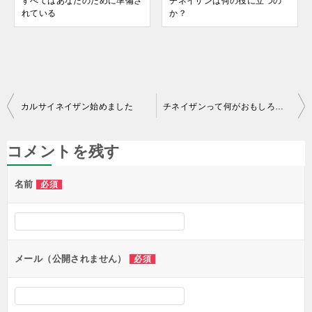
すべてはあなたのために準備さ
チネイザンは何の役に立つの
れている
か？
投
カルサイネイザン始めました
チネイザンって何がおもしろいの？
稿
ナ
コメントを残す
ビ
名前
必須
ゲ
ー
シ
ョ
メール（公開されません）
必須
ン