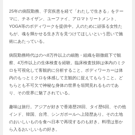
25年の病院勤務、子宮疾患を経て「わたしで生きる」をテー
マに、チネイザン、ユーファイ、アロマトリートメント、
YOGA等のボディワークを提供中。人のために頑張る女性た
ちが、魂を輝かせる生き方を見つけてほしいという思いで施
術にあたっている。
病院勤務時代はのべ8万件以上の細胞・組織を顕微鏡下で観
察、4万件以上の生体検査を経験。臨床検査技師は体内のミク
ロを可視化して客観的に分析すること。ボディワーカーは体
内のもっとミクロを体感して主観的に捉えてもらうこと。ど
ちらとも不可欠で神秘な身体の世界を垣間見れるものであ
り、その世界に魅了されている。
趣味は旅行。アジアが好きで香港歴28回、タイ歴6回、その他
インド、韓国、台湾、シンガポールへ上陸歴あり。その土地
のおいしいものを食べ日本で再現するのも好き。料理は形か
ら入るおいしいもの好き。