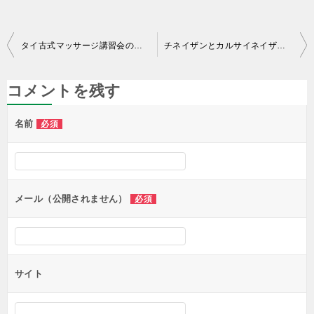
投
タイ古式マッサージ講習会の一日&モニターさん募集
チネイザンとカルサイネイザンで世界が変わる
稿
ナ
コメントを残す
ビ
名前
必須
ゲ
ー
シ
ョ
メール（公開されません）
必須
ン
サイト