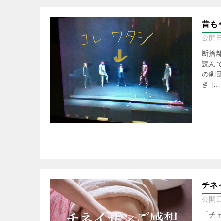
昔も
公開
断捨
読ん
の劇
き […
チネ
公開
「チ