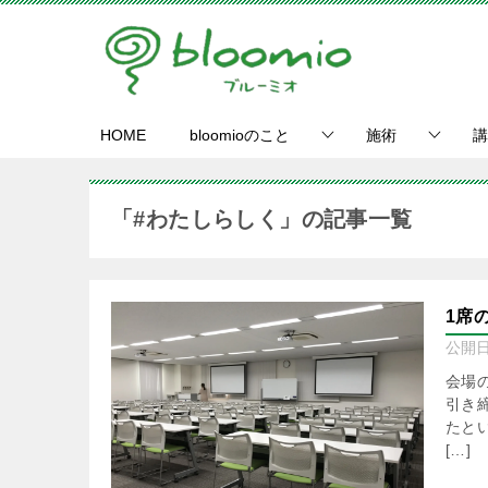
HOME
bloomioのこと
施術
講
「#わたしらしく」の記事一覧
1席
公開
会場
引き
たと
[…]