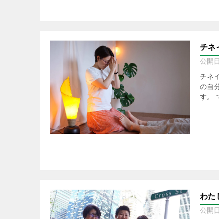
チネ
公開
チネ
の自
す。 
わた
公開