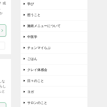
 或
学び
。
か
想うこと
施術メニューについて
中医学
チェンマイらぶ
ごはん
クレイ体感会
日々のこと
しな
らし
ふと
ヨガ
サロンのこと