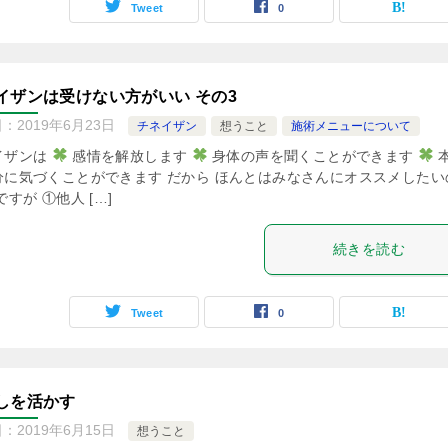
Tweet
0
イザンは受けない方がいい その3
日：
2019年6月23日
チネイザン
想うこと
施術メニューについて
イザンは
感情を解放します
身体の声を聞くことができます
分に気づくことができます だから ほんとはみなさんにオススメしたい
ですが ①他人 […]
続きを読む
Tweet
0
しを活かす
日：
2019年6月15日
想うこと