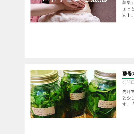
募集
ょっ
あ […
酵母
公開
先月
と少
す。 前