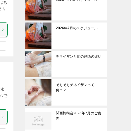
はち
さり
2026年7月のスケジュール
チネイザンと他の施術の違い
そもそもチネイザンって
お水
何？？
ムで
関西施術会2026年7月のご案
内