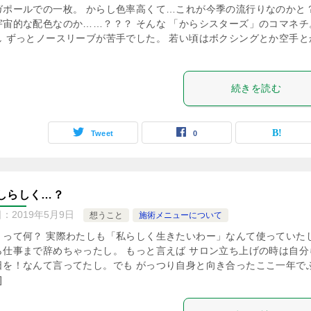
ガポールでの一枚。 からし色率高くて…これが今季の流行りなのかと？
宇宙的な配色なのか……？？？ そんな 「からシスターズ」のコマネチ
し ずっとノースリーブが苦手でした。 若い頃はボクシングとか空手と
続きを読む
Tweet
0
しらしく…？
日：
2019年5月9日
想うこと
施術メニューについて
くって何？ 実際わたしも「私らしく生きたいわー」なんて使っていた
ら仕事まで辞めちゃったし。 もっと言えば サロン立ち上げの時は自分
日を！なんて言ってたし。でも がっつり自身と向き合ったここ一年で
]