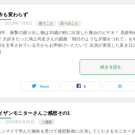
今も変わらず
日：
2019年7月9日
想うこと
日々のこと
離中、衝撃の掘り出し物は20歳の時に出演した舞台のビデオ！ 高校時
で 大好きだった鴻上尚史さんの戯曲「朝日のような夕陽をつれて」を
団を主宰されている方からお声掛けいただいて 出演が実現した若き日
]
続きを読む
Tweet
0
イザンモニターさんご感想その1
日：
2019年6月26日
ご感想
ェンマイで学んだ施術を受けて感想動画に出演してくださるモニター