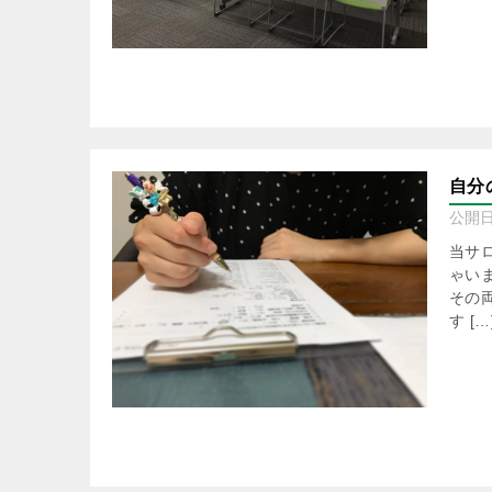
自分
公開
当サ
ゃい
その
す […