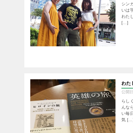
シン
いは
わた
[…]
わた
公開
らし
んな
い毎
気 […