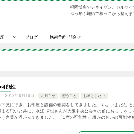
福岡博多でチネイザン、カルサイ
ぶっ飛ぶ施術で根っこから整えます。Chi N
座
ブログ
施術予約･問合せ
の可能性
日：
2019年9月19日
お知らせ
想うこと
お届けしたい
の下見に行き、お部屋と設備の確認をしてきました。 いよいよだな と
締まる思いと共に、水江 卓也さんが大阪中央公会堂の前におっしゃっ
いう言葉が浮かんできました。 「1席の可能性」 誰かの何かの可能性