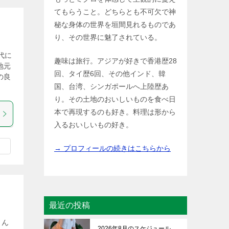
てもらうこと。どちらとも不可欠で神
秘な身体の世界を垣間見れるものであ
り、その世界に魅了されている。
代に
趣味は旅行。アジアが好きで香港歴28
地元
回、タイ歴6回、その他インド、韓
の良
国、台湾、シンガポールへ上陸歴あ
り。その土地のおいしいものを食べ日
本で再現するのも好き。料理は形から
入るおいしいもの好き。
→ プロフィールの続きはこちらから
最近の投稿
さん
2026年8月のスケジュール