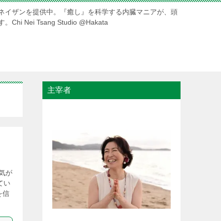
ネイザンを提供中。『癒し』を科学する内臓マニアが、頭
ei Tsang Studio @Hakata
主宰者
気が
てい
を信