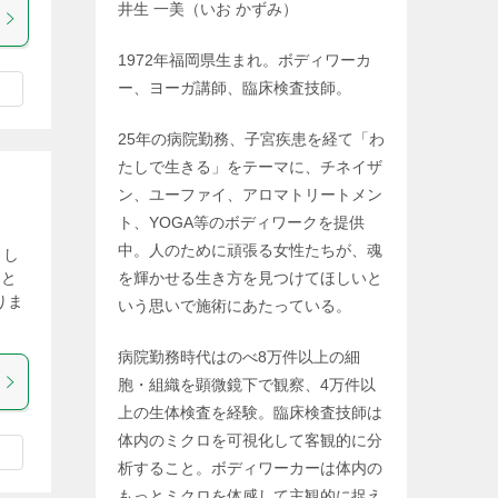
井生 一美（いお かずみ）
1972年福岡県生まれ。ボディワーカ
ー、ヨーガ講師、臨床検査技師。
25年の病院勤務、子宮疾患を経て「わ
たしで生きる」をテーマに、チネイザ
ン、ユーファイ、アロマトリートメン
ト、YOGA等のボディワークを提供
中。人のために頑張る女性たちが、魂
っし
とと
を輝かせる生き方を見つけてほしいと
りま
いう思いで施術にあたっている。
病院勤務時代はのべ8万件以上の細
胞・組織を顕微鏡下で観察、4万件以
上の生体検査を経験。臨床検査技師は
体内のミクロを可視化して客観的に分
析すること。ボディワーカーは体内の
もっとミクロを体感して主観的に捉え