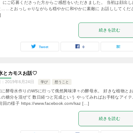
」 にご応募くださった方からご感想をいただきました。 当初は顔出し
と……とおっしゃりながらも穏やかに和やかに素敵に お話ししてくだ
]
続きを読む
Tweet
0
水とカモスお話♡
日：
2019年6月24日
学び
想うこと
末に酵母水作りのWSに行って俄然興味津々の酵母水。 好きな植物と
しの糖分を混ぜて 数日経つと完成という やってみればお手軽なアイテ
回の様子 https://www.facebook.com/kaz […]
続きを読む